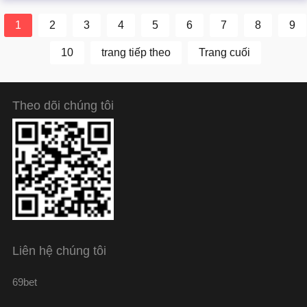
1
2
3
4
5
6
7
8
9
10
trang tiếp theo
Trang cuối
Theo dõi chúng tôi
Liên hệ chúng tôi
69bet