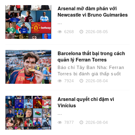
Arsenal mở đàm phán với
Newcastle vì Bruno Guimarães
...
6268
2026-08-05
Barcelona thất bại trong cách
quản lý Ferran Torres
Báo chí Tây Ban Nha: Ferran
Torres bị đánh giá thấp suốt
nhiều năm, Barcelona đã xử lý
7924
2026-08-04
sai từ đầu đ...
Arsenal quyết chi đậm vì
Vinícius
...
7877
2026-08-04