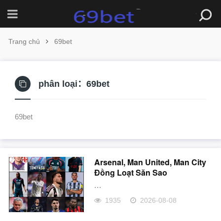
Trang chủ
69bet
phân loại：
69bet
69bet
Arsenal, Man United, Man City
Đồng Loạt Săn Sao
...
1935
2026-08-08