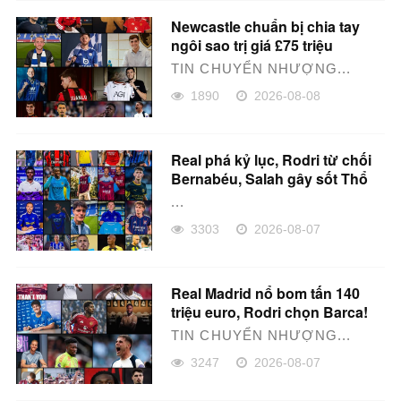
Newcastle chuẩn bị chia tay
ngôi sao trị giá £75 triệu
TIN CHUYỂN NHƯỢNG...
1890
2026-08-08
Real phá kỷ lục, Rodri từ chối
Bernabéu, Salah gây sốt Thổ
Nhĩ Kỳ
...
3303
2026-08-07
Real Madrid nổ bom tấn 140
triệu euro, Rodri chọn Barca!
TIN CHUYỂN NHƯỢNG...
3247
2026-08-07