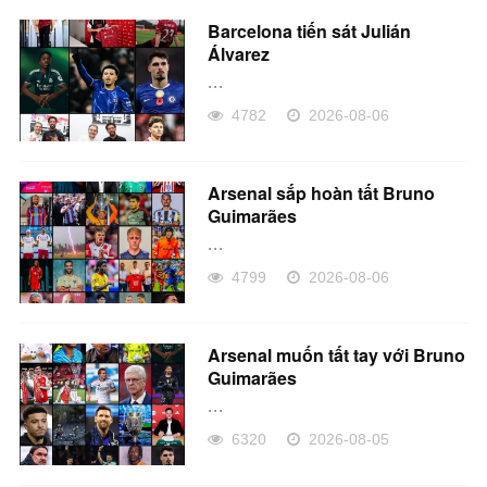
Barcelona tiến sát Julián
Álvarez
...
4782
2026-08-06
Arsenal sắp hoàn tất Bruno
Guimarães
...
4799
2026-08-06
Arsenal muốn tất tay với Bruno
Guimarães
...
6320
2026-08-05